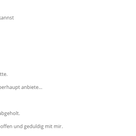
kannst
tte.
 überhaupt anbiete…
abgeholt.
 offen und geduldig mit mir.