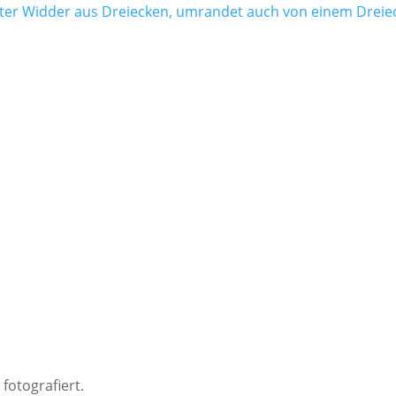
Einzigartig. Authentisch. Nah.
Ich mache sichtbar, was in Dir steckt