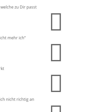
 welche zu Dir passt

icht mehr ich“

rkt

ch nicht richtig an