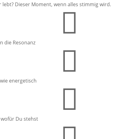
r lebt? Dieser Moment, wenn alles stimmig wird.

ren die Resonanz

 wie energetisch

 wofür Du stehst
